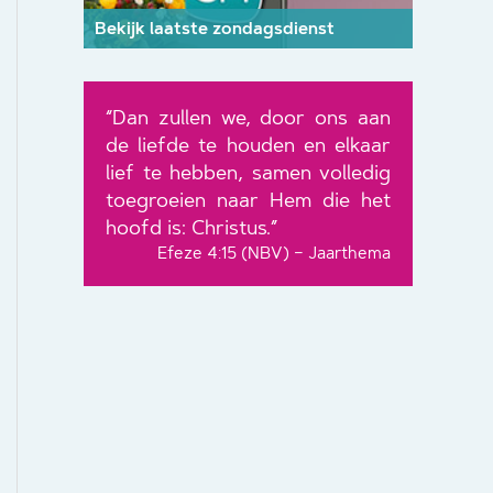
Bekijk laatste zondagsdienst
“Dan zullen we, door ons aan
de liefde te houden en elkaar
lief te hebben, samen volledig
toegroeien naar Hem die het
hoofd is: Christus.”
Efeze 4:15 (NBV) – Jaarthema