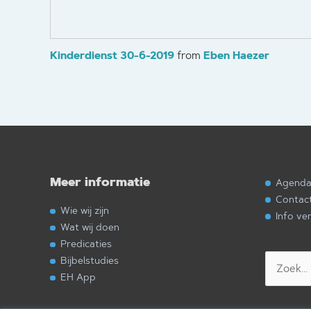
Kinderdienst 30-6-2019
from
Eben Haezer
Meer informatie
Agend
Contac
Wie wij zijn
Info ve
Wat wij doen
Predicaties
Zoek
Bijbelstudies
naar:
EH App