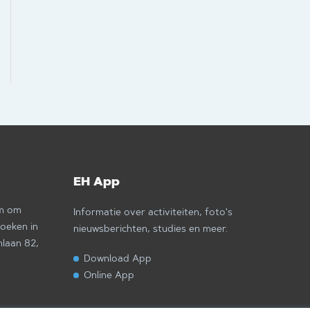
EH App
om om
Informatie over activiteiten, foto's
zoeken in
nieuwsberichten, studies en meer.
nlaan 82,
Download App
Online App