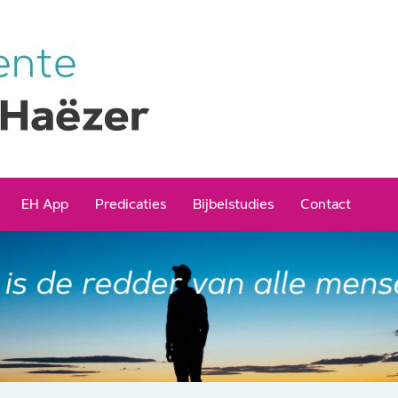
EH App
Predicaties
Bijbelstudies
Contact