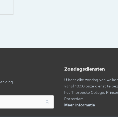
Zondagsdiensten
a
t
U bent elke zondag van welk
reniging
vanaf 10:00 onze dienst te be
het Thorbecke College, Prinse
Rotterdam.
Meer informatie