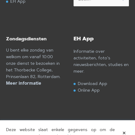
EH App
naar:
EH App
Zondagsdiensten
U bent elke zondag van
Informatie over
welkom om vanaf 10:00
activiteiten, foto's
onze dienst te bezoeken in
nieuwsberichten, studies en
het Thorbecke College,
meer.
Prinsenlaan 82, Rotterdam.
Meer informatie
Download App
Online App
Deze website slaat enkele gegevens op om de
×
Eben-Haëzer
T.
Copyright © 2026
, gebouwd door