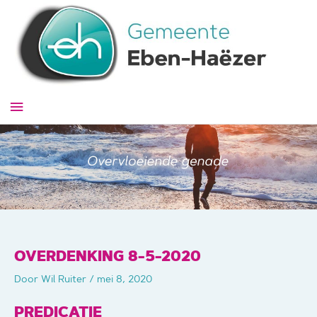
Ga
naar
de
inhoud
Hoofdmenu
OVERDENKING 8-5-2020
Door
Wil Ruiter
/
mei 8, 2020
PREDICATIE