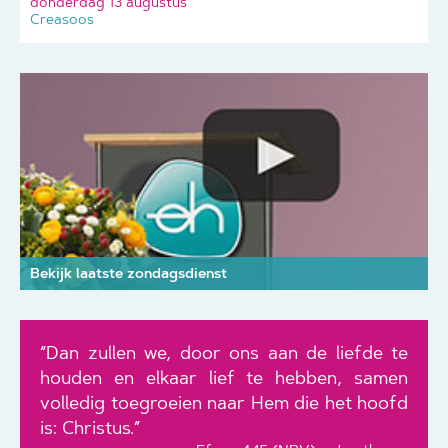
donderdag 13 augustus
Creasoos
Bekijk laatste zondagsdienst
“Dan zullen we, door ons aan de liefde te
houden en elkaar lief te hebben, samen
volledig toegroeien naar Hem die het hoofd
is: Christus.”