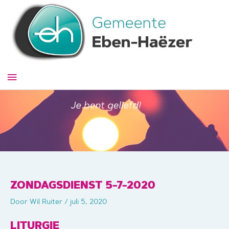
Ga
naar
de
inhoud
Hoofdmenu
ZONDAGSDIENST 5-7-2020
Door
Wil Ruiter
/
juli 5, 2020
LITURGIE