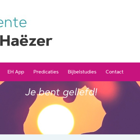
EH App
Predicaties
Bijbelstudies
Contact