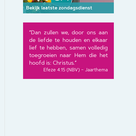
Bekijk laatste zondagsdienst
“Dan zullen we, door ons aan
de liefde te houden en elkaar
lief te hebben, samen volledig
toegroeien naar Hem die het
hoofd is: Christus.”
Efeze 4:15 (NBV) – Jaarthema