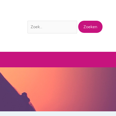
Zoek
naar: