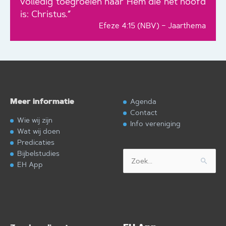
volledig toegroeien naar Hem die het hoofd
is: Christus.”
Efeze 4:15 (NBV) – Jaarthema
Meer informatie
Agenda
Contact
Wie wij zijn
Info vereniging
Wat wij doen
Predicaties
Bijbelstudies
Zoek
EH App
naar: