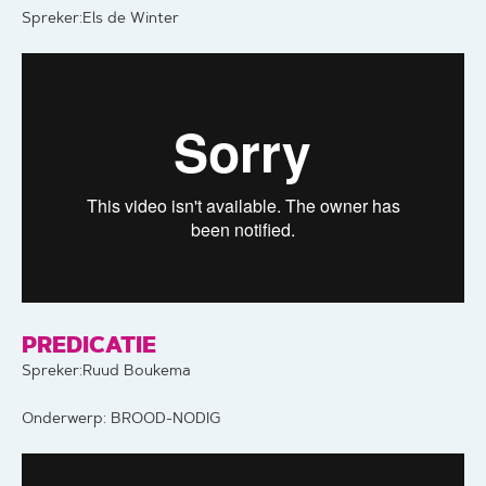
Spreker:Els de Winter
PREDICATIE
Spreker:Ruud Boukema
Onderwerp: BROOD-NODIG