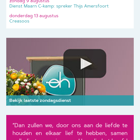
zondag 9 augustus
Dienst Maarn C-kamp: spreker Thijs Amersfoort
donderdag 13 augustus
Creasoos
Bekijk laatste zondagsdienst
“Dan zullen we, door ons aan de liefde te
houden en elkaar lief te hebben, samen