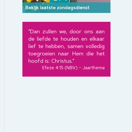
Bekijk laatste zondagsdienst
“Dan zullen we, door ons aan
de liefde te houden en elkaar
lief te hebben, samen volledig
toegroeien naar Hem die het
hoofd is: Christus.”
Efeze 4:15 (NBV) – Jaarthema