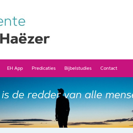
EH App
Predicaties
Bijbelstudies
Contact