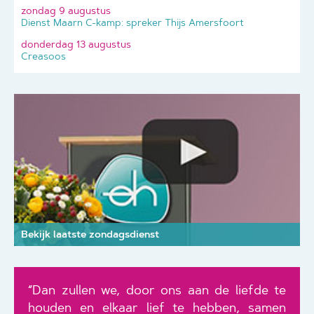
zondag 9 augustus
Dienst Maarn C-kamp: spreker Thijs Amersfoort
donderdag 13 augustus
Creasoos
Bekijk laatste zondagsdienst
“Dan zullen we, door ons aan de liefde te
houden en elkaar lief te hebben, samen