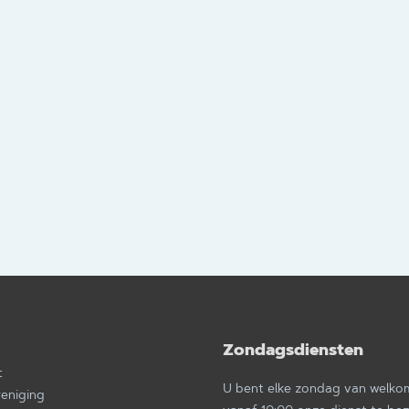
Zondagsdiensten
a
t
U bent elke zondag van welk
reniging