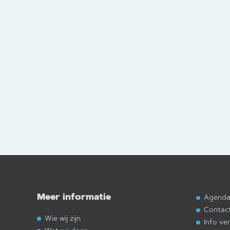
Meer informatie
Agend
Contac
Wie wij zijn
Info ve