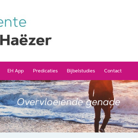
EH App
Predicaties
Bijbelstudies
Contact