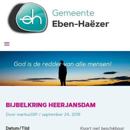
Ga
naar
de
inhoud
Hoofdmenu
BIJBELKRING HEERJANSDAM
Door
markus081
/
september 24, 2019
Datum/Tijd
Kaart niet beschikbaar