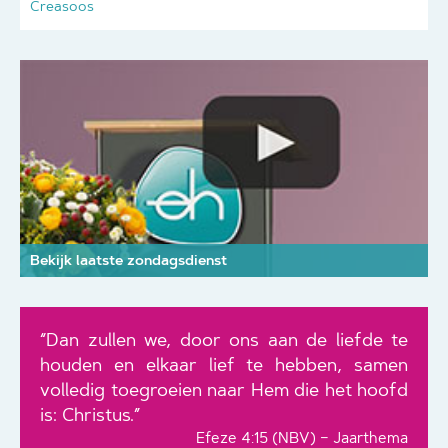
Creasoos
Bekijk laatste zondagsdienst
“Dan zullen we, door ons aan de liefde te
houden en elkaar lief te hebben, samen
volledig toegroeien naar Hem die het hoofd
is: Christus.”
Efeze 4:15 (NBV) – Jaarthema