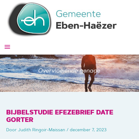
Ga
naar
de
inhoud
Hoofdmenu
BIJBELSTUDIE EFEZEBRIEF DATE
GORTER
Door
Judith Ringoir-Maissan
/
december 7, 2023