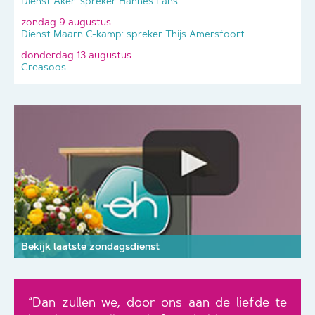
Dienst Aker: spreker Hannes Lans
zondag 9 augustus
Dienst Maarn C-kamp: spreker Thijs Amersfoort
donderdag 13 augustus
Creasoos
Bekijk laatste zondagsdienst
“Dan zullen we, door ons aan de liefde te