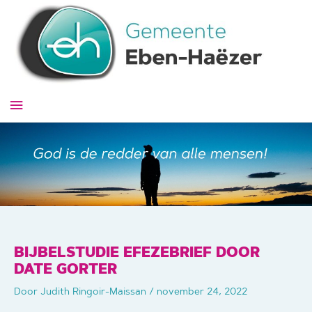
Ga
naar
de
inhoud
Hoofdmenu
BIJBELSTUDIE EFEZEBRIEF DOOR
DATE GORTER
Door
Judith Ringoir-Maissan
/
november 24, 2022