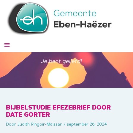
Ga
naar
de
inhoud
Hoofdmenu
BIJBELSTUDIE EFEZEBRIEF DOOR
DATE GORTER
Door
Judith Ringoir-Maissan
/
september 26, 2024