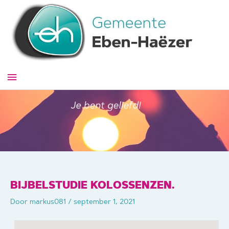
Ga
naar
de
inhoud
Hoofdmenu
BIJBELSTUDIE KOLOSSENZEN.
Door
markus081
/
september 1, 2021