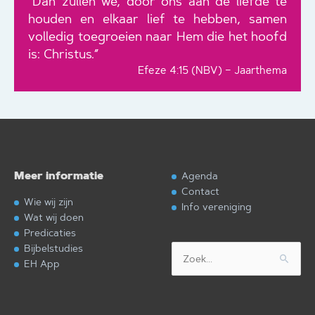
“Dan zullen we, door ons aan de liefde te
houden en elkaar lief te hebben, samen
volledig toegroeien naar Hem die het hoofd
is: Christus.”
Efeze 4:15 (NBV) – Jaarthema
Meer informatie
Agenda
Contact
Wie wij zijn
Info vereniging
Wat wij doen
Predicaties
Bijbelstudies
Zoek
EH App
naar: