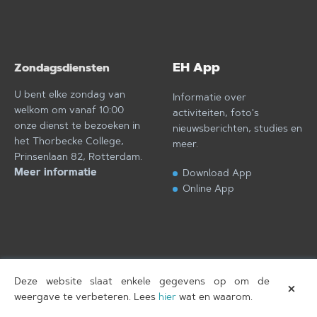
EH App
Zondagsdiensten
U bent elke zondag van
Informatie over
welkom om vanaf 10:00
activiteiten, foto's
onze dienst te bezoeken in
nieuwsberichten, studies en
het Thorbecke College,
meer.
Prinsenlaan 82, Rotterdam.
Meer informatie
Download App
Online App
Deze website slaat enkele gegevens op om de
×
Eben-Haëzer
T.
Copyright © 2026
, gebouwd door
weergave te verbeteren. Lees
hier
wat en waarom.
Amersfoort