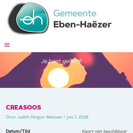
Ga
naar
de
inhoud
Hoofdmenu
CREASOOS
Door
Judith Ringoir-Maissan
/
juni 1, 2028
Datum/Tijd
Kaart niet beschikbaar