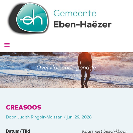
Ga
naar
de
inhoud
Hoofdmenu
CREASOOS
Door
Judith Ringoir-Maissan
/
juni 29, 2028
Datum/Tijd
Kaart niet beschikbaar