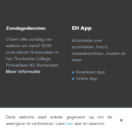
EH App
Zondagsdiensten
U bent elke zondag van
Informatie over
welkom om vanaf 10:00
activiteiten, foto's
onze dienst te bezoeken in
nieuwsberichten, studies en
het Thorbecke College,
meer.
Prinsenlaan 82, Rotterdam.
Meer informatie
Download App
Online App
Deze website slaat enkele gegevens op om de
×
Eben-Haëzer
T.
Copyright © 2026
, gebouwd door
weergave te verbeteren. Lees
hier
wat en waarom.
Amersfoort