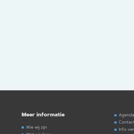
Meer informatie
Agend
Contac
Wie wij zijn
Info ve