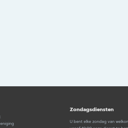
Zondagsdiensten
a
t
U bent elke zondag van welk
reniging