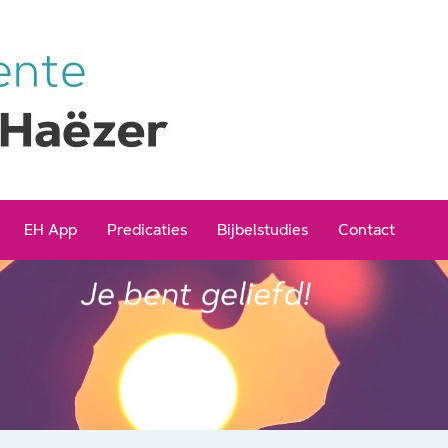
EH App
Predicaties
Bijbelstudies
Contact