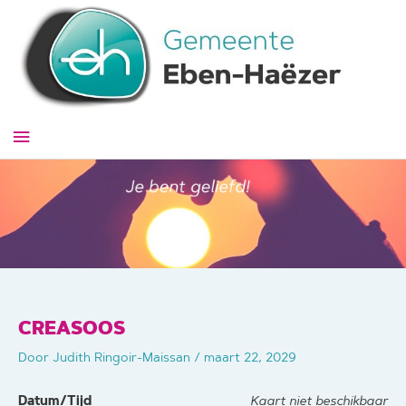
Ga
naar
de
inhoud
Hoofdmenu
CREASOOS
Door
Judith Ringoir-Maissan
/
maart 22, 2029
Datum/Tijd
Kaart niet beschikbaar