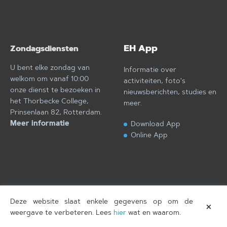
EH App
Zondagsdiensten
U bent elke zondag van
Informatie over
welkom om vanaf 10:00
activiteiten, foto's
onze dienst te bezoeken in
nieuwsberichten, studies en
het Thorbecke College,
meer.
Prinsenlaan 82, Rotterdam.
Meer informatie
Download App
Online App
Deze website slaat enkele gegevens op om de
×
Eben-Haëzer
T.
Copyright © 2026
, gebouwd door
weergave te verbeteren. Lees
hier
wat en waarom.
Amersfoort