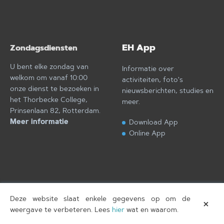
EH App
Zondagsdiensten
U bent elke zondag van
Informatie over
welkom om vanaf 10:00
activiteiten, foto's
onze dienst te bezoeken in
nieuwsberichten, studies en
het Thorbecke College,
meer.
Prinsenlaan 82, Rotterdam.
Meer informatie
Download App
Online App
Deze website slaat enkele gegevens op om de
×
Eben-Haëzer
T.
Copyright © 2026
, gebouwd door
weergave te verbeteren. Lees
hier
wat en waarom.
Amersfoort