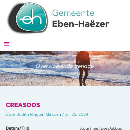
Ga
naar
de
inhoud
Hoofdmenu
CREASOOS
Door
Judith Ringoir-Maissan
/
juli 26, 2029
Datum/Tijd
Kaart niet beschikbaar