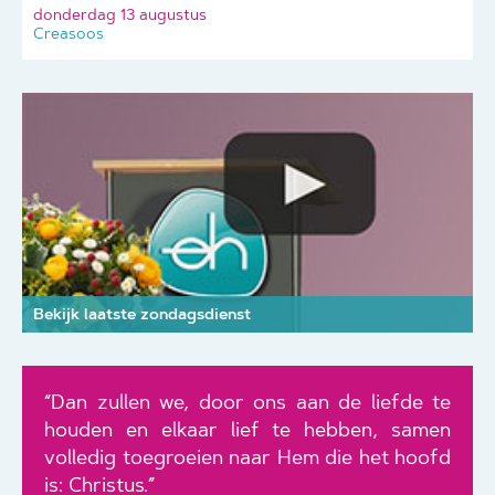
donderdag 13 augustus
Creasoos
Bekijk laatste zondagsdienst
“Dan zullen we, door ons aan de liefde te
houden en elkaar lief te hebben, samen
volledig toegroeien naar Hem die het hoofd
is: Christus.”