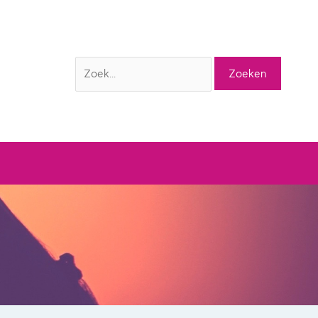
Zoek
naar: