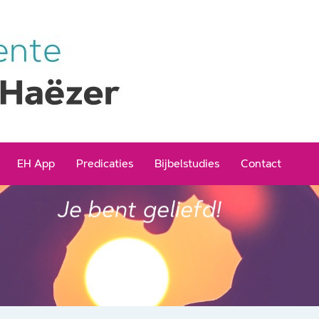
EH App
Predicaties
Bijbelstudies
Contact