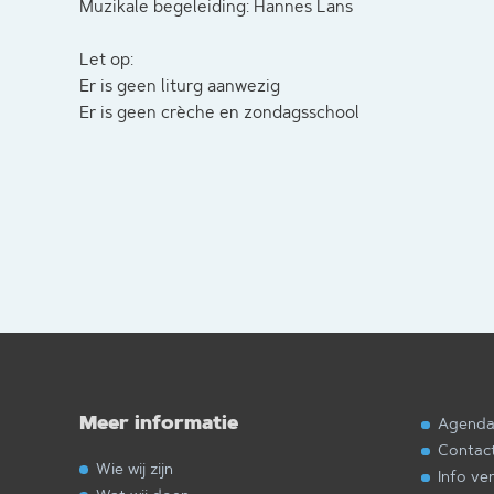
Muzikale begeleiding: Hannes Lans
Let op:
Er is geen liturg aanwezig
Er is geen crèche en zondagsschool
Meer informatie
Agend
Contac
Wie wij zijn
Info ve