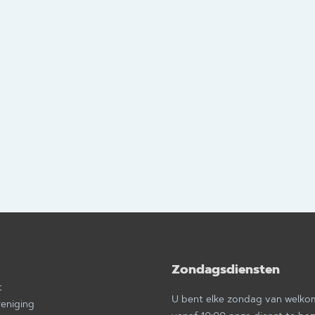
Zondagsdiensten
a
t
U bent elke zondag van welk
reniging