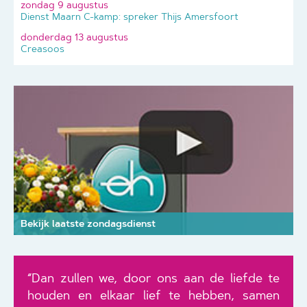
zondag 9 augustus
Dienst Maarn C-kamp: spreker Thijs Amersfoort
donderdag 13 augustus
Creasoos
Bekijk laatste zondagsdienst
“Dan zullen we, door ons aan de liefde te
houden en elkaar lief te hebben, samen