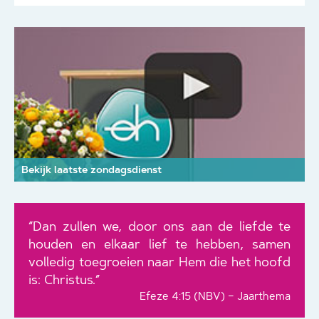
Bekijk laatste zondagsdienst
“Dan zullen we, door ons aan de liefde te
houden en elkaar lief te hebben, samen
volledig toegroeien naar Hem die het hoofd
is: Christus.”
Efeze 4:15 (NBV) – Jaarthema