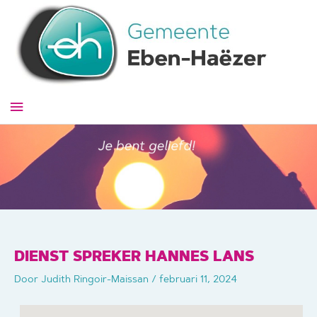
Ga
naar
de
inhoud
Hoofdmenu
DIENST SPREKER HANNES LANS
Door
Judith Ringoir-Maissan
/
februari 11, 2024