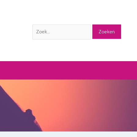
Zoek
naar: