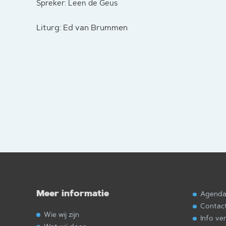
Spreker: Leen de Geus
Liturg: Ed van Brummen
Meer informatie
Agend
Contac
Wie wij zijn
Info ve