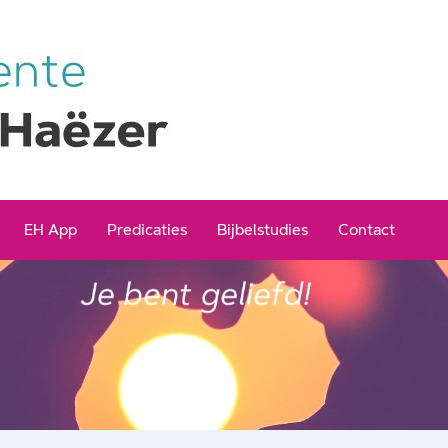
EH App
Predicaties
Bijbelstudies
Contact