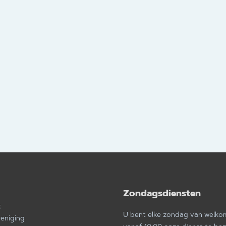
Zondagsdiensten
a
t
U bent elke zondag van welk
reniging