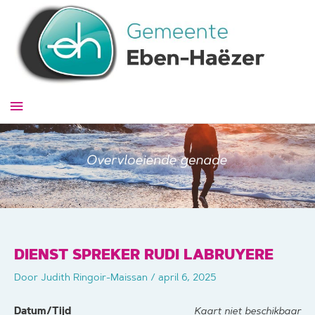
Ga
naar
de
inhoud
Hoofdmenu
DIENST SPREKER RUDI LABRUYERE
Door
Judith Ringoir-Maissan
/
april 6, 2025
Datum/Tijd
Kaart niet beschikbaar