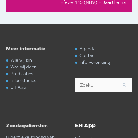
Efeze 4:15 (NBV) – Jaarthema
Meer informatie
Agenda
Contact
Wie wij zijn
Info vereniging
Wat wij doen
Predicaties
Bijbelstudies
Zoek
EH App
naar:
EH App
Zondagsdiensten
U bent elke zondag van