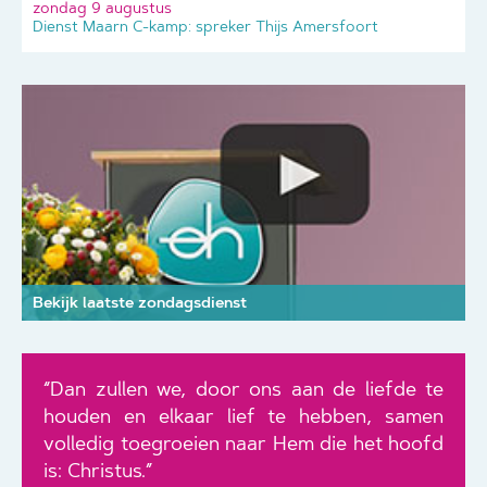
zondag 9 augustus
Dienst Maarn C-kamp: spreker Thijs Amersfoort
Bekijk laatste zondagsdienst
“Dan zullen we, door ons aan de liefde te
houden en elkaar lief te hebben, samen
volledig toegroeien naar Hem die het hoofd
is: Christus.”