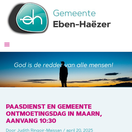
Ga
naar
de
inhoud
Hoofdmenu
PAASDIENST EN GEMEENTE
ONTMOETINGSDAG IN MAARN,
AANVANG 10:30
Door
Judith Ringoir-Maissan
/
april 20, 2025