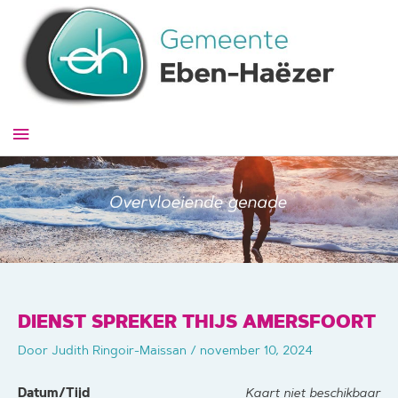
Ga
naar
de
inhoud
Hoofdmenu
DIENST SPREKER THIJS AMERSFOORT
Door
Judith Ringoir-Maissan
/
november 10, 2024
Datum/Tijd
Kaart niet beschikbaar