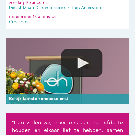
zondag 9 augustus
Dienst Maarn C-kamp: spreker Thijs Amersfoort
donderdag 13 augustus
Creasoos
Bekijk laatste zondagsdienst
“Dan zullen we, door ons aan de liefde te
houden en elkaar lief te hebben, samen