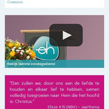
Creasoos
Bekijk laatste zondagsdienst
“Dan zullen we, door ons aan de liefde te
houden en elkaar lief te hebben, samen
volledig toegroeien naar Hem die het hoofd
is: Christus.”
Efeze 4:15 (NBV) – Jaarthema