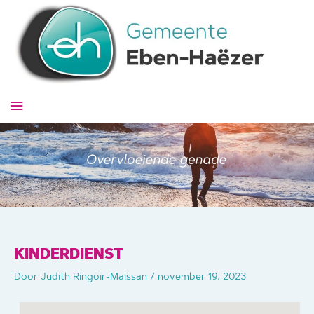
Ga
naar
de
inhoud
Hoofdmenu
KINDERDIENST
Door
Judith Ringoir-Maissan
/
november 19, 2023