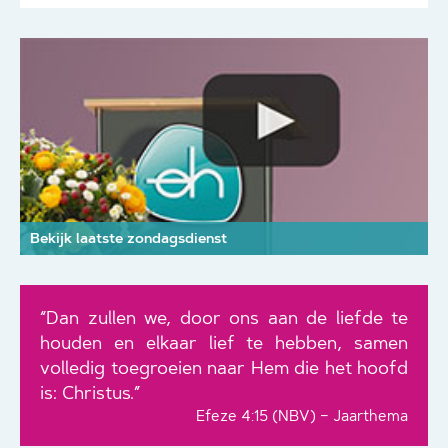
Bekijk laatste zondagsdienst
“Dan zullen we, door ons aan de liefde te
houden en elkaar lief te hebben, samen
volledig toegroeien naar Hem die het hoofd
is: Christus.”
Efeze 4:15 (NBV) – Jaarthema