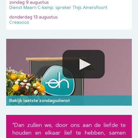
zondag 9 augustus
Dienst Maarn C-kamp: spreker Thijs Amersfoort
donderdag 13 augustus
Creasoos
Bekijk laatste zondagsdienst
“Dan zullen we, door ons aan de liefde te
houden en elkaar lief te hebben, samen