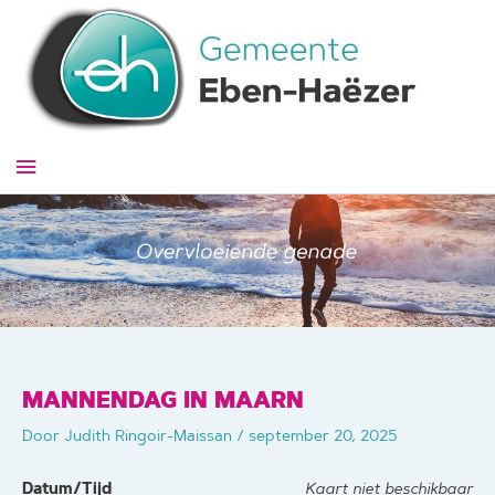
Ga
naar
de
inhoud
Hoofdmenu
MANNENDAG IN MAARN
Door
Judith Ringoir-Maissan
/
september 20, 2025
Datum/Tijd
Kaart niet beschikbaar