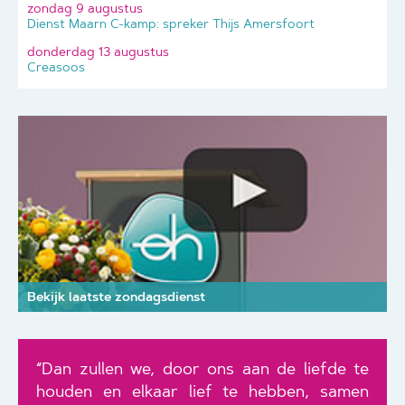
zondag 9 augustus
Dienst Maarn C-kamp: spreker Thijs Amersfoort
donderdag 13 augustus
Creasoos
Bekijk laatste zondagsdienst
“Dan zullen we, door ons aan de liefde te
houden en elkaar lief te hebben, samen