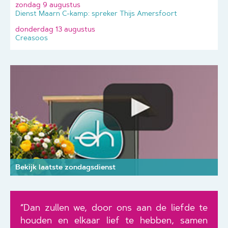
zondag 9 augustus
Dienst Maarn C-kamp: spreker Thijs Amersfoort
donderdag 13 augustus
Creasoos
Bekijk laatste zondagsdienst
“Dan zullen we, door ons aan de liefde te
houden en elkaar lief te hebben, samen