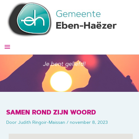
Ga
naar
de
inhoud
Hoofdmenu
SAMEN ROND ZIJN WOORD
Door
Judith Ringoir-Maissan
/
november 8, 2023