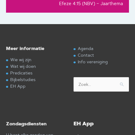
Efeze 4:15 (NBV) – Jaarthema
Meer informatie
Agenda
Contact
Wie wij zijn
Info vereniging
Wat wij doen
Predicaties
Bijbelstudies
Zoek
EH App
naar:
EH App
Zondagsdiensten
U bent elke zondag van