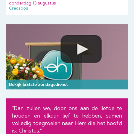
donderdag 13 augustus
Creasoos
Bekijk laatste zondagsdienst
“Dan zullen we, door ons aan de liefde te
houden en elkaar lief te hebben, samen
volledig toegroeien naar Hem die het hoofd
is: Christus.”