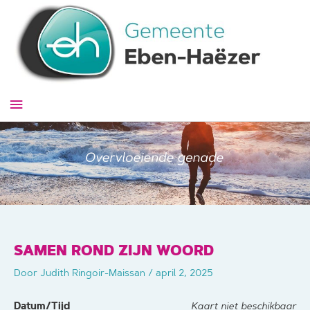
Ga
naar
de
inhoud
Hoofdmenu
SAMEN ROND ZIJN WOORD
Door
Judith Ringoir-Maissan
/
april 2, 2025
Datum/Tijd
Kaart niet beschikbaar