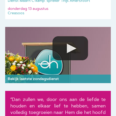
Dienst Maarn C-kamp: spreker Thijs Amersfoort
donderdag 13 augustus
Creasoos
Bekijk laatste zondagsdienst
“Dan zullen we, door ons aan de liefde te
houden en elkaar lief te hebben, samen
volledig toegroeien naar Hem die het hoofd