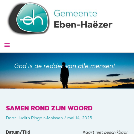
Ga
naar
de
inhoud
Hoofdmenu
SAMEN ROND ZIJN WOORD
Door
Judith Ringoir-Maissan
/
mei 14, 2025
Datum/Tijd
Kaart niet beschikbaar