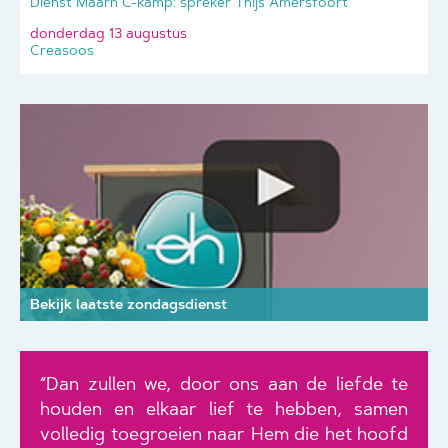
Dienst Maarn C-kamp: spreker Thijs Amersfoort
donderdag 13 augustus
Creasoos
Bekijk laatste zondagsdienst
“Dan zullen we, door ons aan de liefde te
houden en elkaar lief te hebben, samen
volledig toegroeien naar Hem die het hoofd