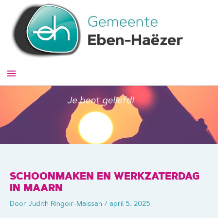
Ga
naar
de
inhoud
Hoofdmenu
SCHOONMAKEN EN WERKZATERDAG
IN MAARN
Door
Judith Ringoir-Maissan
/
april 5, 2025