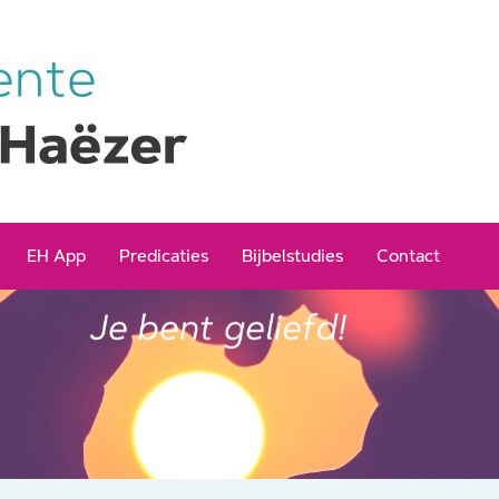
EH App
Predicaties
Bijbelstudies
Contact