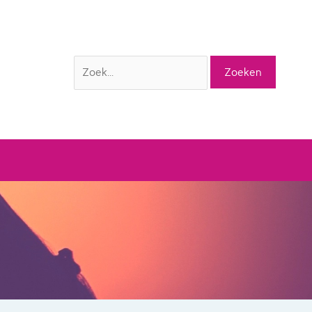
Zoek
naar: