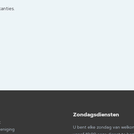
kanties.
Zondagsdiensten
a
t
U bent elke zondag van welk
reniging