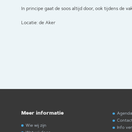
In principe gaat de soos altijd door, ook tijdens de va
Locatie: de Aker
Meer informatie
Agend
Contac
Wie wij zijn
Info ve