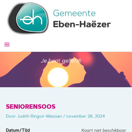
Ga
naar
de
inhoud
Hoofdmenu
SENIORENSOOS
Door
Judith Ringoir-Maissan
/
november 28, 2024
Datum/Tijd
Kaart niet beschikbaar