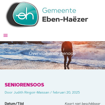
Ga
naar
de
inhoud
Hoofdmenu
SENIORENSOOS
Door
Judith Ringoir-Maissan
/
februari 20, 2025
Datum/Tijd
Kaart niet beschikbaar