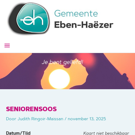
Ga
naar
de
inhoud
Hoofdmenu
SENIORENSOOS
Door
Judith Ringoir-Maissan
/
november 13, 2025
Datum/Tijd
Kaart niet beschikbaar