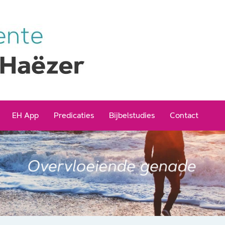
EH App
Predicaties
Bijbelstudies
Contact