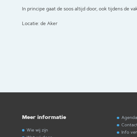
In principe gaat de soos altijd door, ook tijdens de va
Locatie: de Aker
Meer informatie
Agend
Contac
Wie wij zijn
Info ve