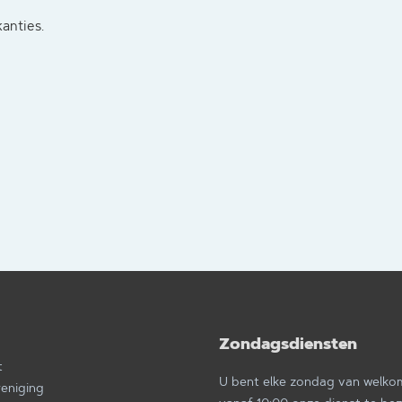
kanties.
Zondagsdiensten
a
t
U bent elke zondag van welk
reniging