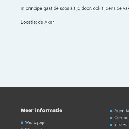
In principe gaat de soos altijd door, ook tijdens de va
Locatie: de Aker
Meer informatie
Agend
Contac
Wie wij zijn
Info ve