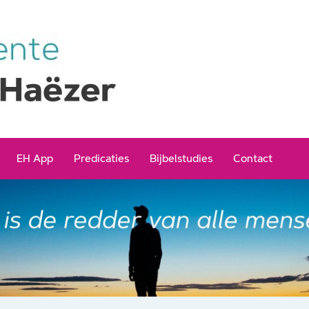
EH App
Predicaties
Bijbelstudies
Contact