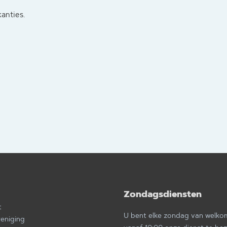
kanties.
Zondagsdiensten
a
t
U bent elke zondag van welk
reniging