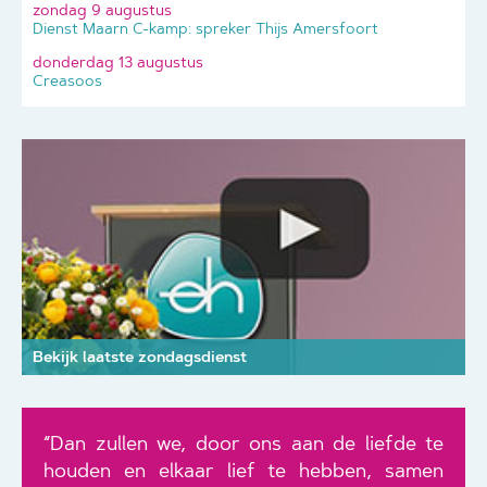
zondag 9 augustus
Dienst Maarn C-kamp: spreker Thijs Amersfoort
donderdag 13 augustus
Creasoos
Bekijk laatste zondagsdienst
“Dan zullen we, door ons aan de liefde te
houden en elkaar lief te hebben, samen