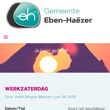
Ga
naar
de
inhoud
Hoofdmenu
WERKZATERDAG
Door
Judith Ringoir-Maissan
/
juni 28, 2025
Datum/Tijd
Kaart niet beschikbaar