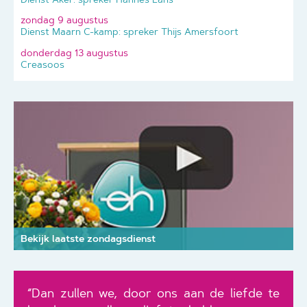
zondag 9 augustus
Dienst Maarn C-kamp: spreker Thijs Amersfoort
donderdag 13 augustus
Creasoos
Bekijk laatste zondagsdienst
“Dan zullen we, door ons aan de liefde te