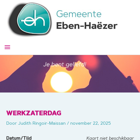
Ga
naar
de
inhoud
Hoofdmenu
WERKZATERDAG
Door
Judith Ringoir-Maissan
/
november 22, 2025
Datum/Tijd
Kaart niet beschikbaar