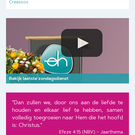
Creasoos
Bekijk laatste zondagsdienst
“Dan zullen we, door ons aan de liefde te
houden en elkaar lief te hebben, samen
volledig toegroeien naar Hem die het hoofd
is: Christus.”
Efeze 4:15 (NBV) – Jaarthema