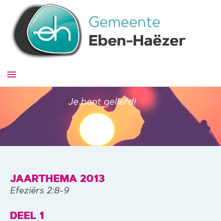
Ga
naar
de
inhoud
Hoofdmenu
JAARTHEMA 2013
Efeziërs 2:8-9
DEEL 1