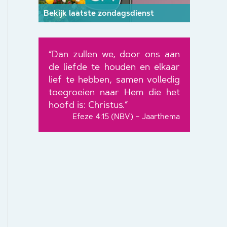
Bekijk laatste zondagsdienst
“Dan zullen we, door ons aan
de liefde te houden en elkaar
lief te hebben, samen volledig
toegroeien naar Hem die het
hoofd is: Christus.”
Efeze 4:15 (NBV) – Jaarthema