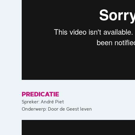
PREDICATIE
Spreker: André Piet
Onderwerp: Door de Geest leven