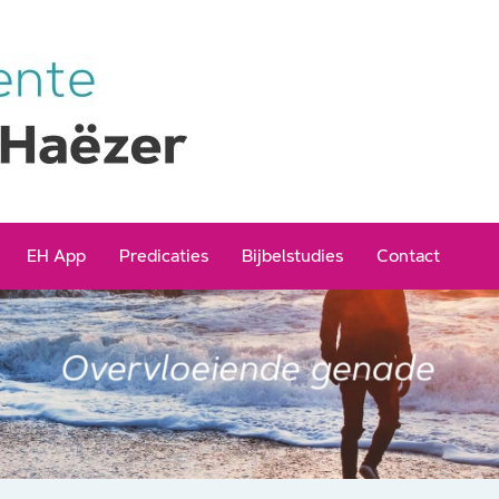
EH App
Predicaties
Bijbelstudies
Contact