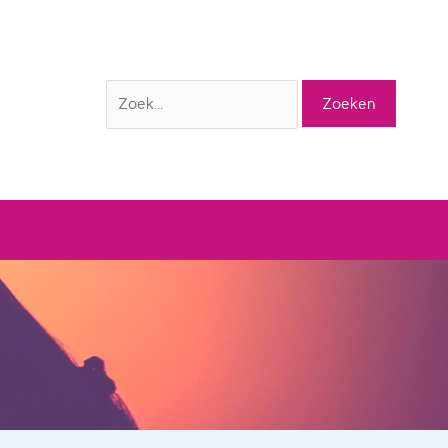
Zoek
naar: