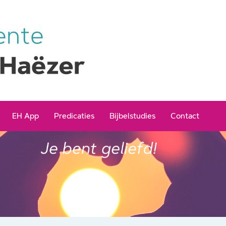
EH App
Predicaties
Bijbelstudies
Contact