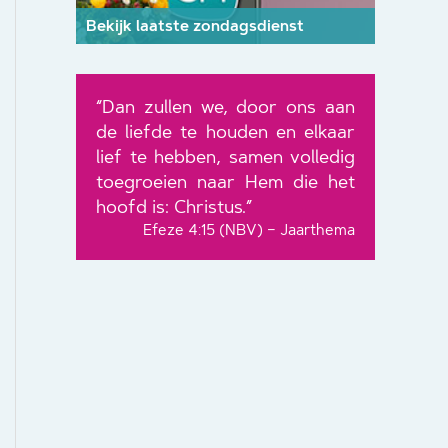
Bekijk laatste zondagsdienst
“Dan zullen we, door ons aan
de liefde te houden en elkaar
lief te hebben, samen volledig
toegroeien naar Hem die het
hoofd is: Christus.”
Efeze 4:15 (NBV) – Jaarthema