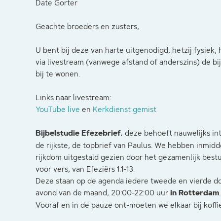
Date Gorter
Geachte broeders en zusters,
U bent bij deze van harte uitgenodigd, hetzij fysiek, h
via livestream (vanwege afstand of anderszins) de bi
bij te wonen.
Links naar livestream:
YouTube live
en
Kerkdienst gemist
Bijbelstudie Efezebrief
; deze behoeft nauwelijks int
de rijkste, de topbrief van Paulus. We hebben inmid
rijkdom uitgestald gezien door het gezamenlijk best
voor vers, van Efeziërs 1:1-13.
Deze staan op de agenda iedere tweede en vierde d
avond van de maand, 20:00-22:00 uur
in Rotterdam
.
Vooraf en in de pauze ont-moeten we elkaar bij koffi