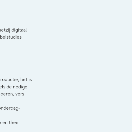
etzij digitaal
jbelstudies
roductie, het is
dels de nodige
uderen, vers
onderdag-
e en thee.