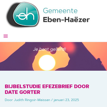
Ga
naar
de
inhoud
Hoofdmenu
BIJBELSTUDIE EFEZEBRIEF DOOR
DATE GORTER
Door
Judith Ringoir-Maissan
/
januari 23, 2025