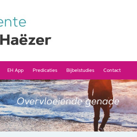
EH App
Predicaties
Bijbelstudies
Contact