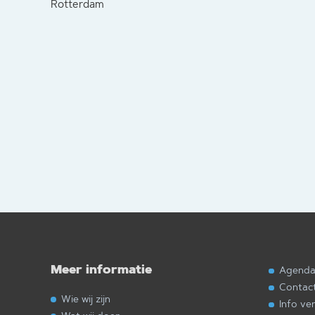
Rotterdam
Meer informatie
Agend
Contac
Wie wij zijn
Info ve