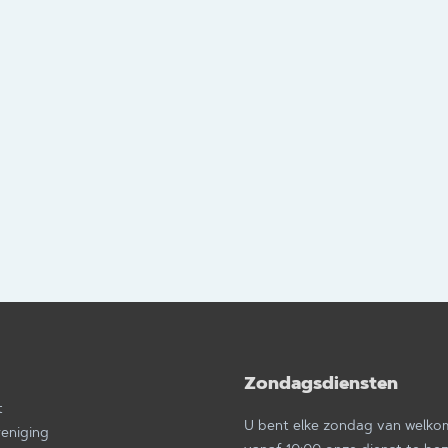
Zondagsdiensten
a
t
U bent elke zondag van welk
reniging